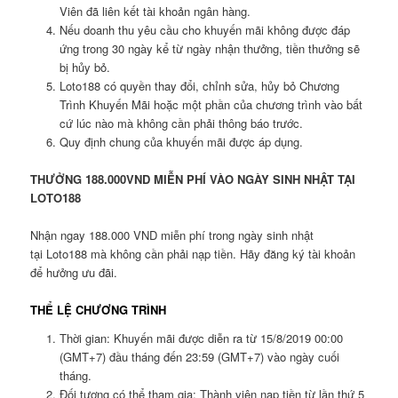
Viên đã liên kết tài khoản ngân hàng.
Nếu doanh thu yêu cầu cho khuyến mãi không được đáp
ứng trong 30 ngày kể từ ngày nhận thưởng, tiền thưởng sẽ
bị hủy bỏ.
Loto188 có quyền thay đổi, chỉnh sửa, hủy bỏ Chương
Trình Khuyến Mãi hoặc một phần của chương trình vào bất
cứ lúc nào mà không cần phải thông báo trước.
Quy định chung của khuyến mãi được áp dụng.
THƯỞNG 188.000VND MIỄN PHÍ VÀO NGÀY SINH NHẬT TẠI
LOTO188
Nhận ngay 188.000 VND miễn phí trong ngày sinh nhật
tại Loto188 mà không cần phải nạp tiền. Hãy đăng ký tài khoản
để hưởng ưu đãi.
THỂ LỆ CHƯƠNG TRÌNH
Thời gian: Khuyến mãi được diễn ra từ 15/8/2019 00:00
(GMT+7) đầu tháng đến 23:59 (GMT+7) vào ngày cuối
tháng.
Đối tượng có thể tham gia: Thành viên nạp tiền từ lần thứ 5