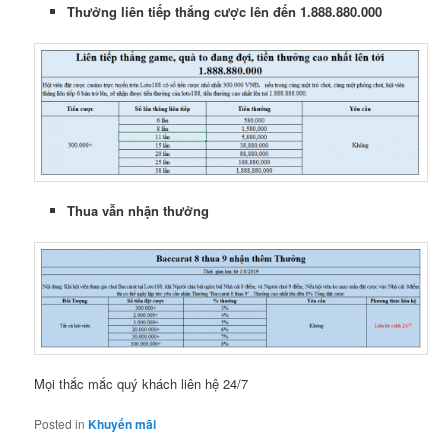
Thưởng liên tiếp thắng cược
lên đến 1.888.880.000
Thua vẫn nhận thưởng
Mọi thắc mắc quý khách liên hệ 24/7
Posted in
Khuyến mãi