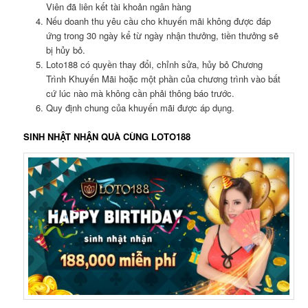
Viên đã liên kết tài khoản ngân hàng
Nếu doanh thu yêu cầu cho khuyến mãi không được đáp
ứng trong 30 ngày kể từ ngày nhận thưởng, tiền thưởng sẽ
bị hủy bỏ.
Loto188 có quyền thay đổi, chỉnh sửa, hủy bỏ Chương
Trình Khuyến Mãi hoặc một phần của chương trình vào bất
cứ lúc nào mà không cần phải thông báo trước.
Quy định chung của khuyến mãi được áp dụng.
SINH NHẬT NHẬN QUÀ CÙNG LOTO188