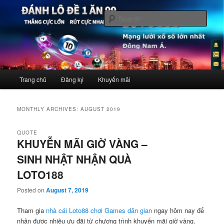
Sear
Loto188
Main
Trang chủ
Đăng ký
Khuyến mãi
Skip
Skip
menu
to
to
MONTHLY ARCHIVES:
AUGUST 2019
primary
secondary
QUOTE
KHUYỄN MÃI GIỜ VÀNG –
content
content
SINH NHẬT NHẬN QUÀ
LOTO188
Posted on
August 7, 2019
Tham gia
nhà cái Loto88 chơi Games dân gian
ngay hôm nay để
nhận được nhiều ưu đãi từ chương trình khuyến mãi giờ vàng.