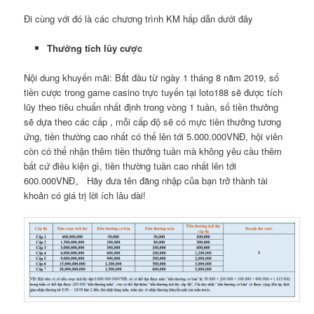
Đi cùng với đó là các chương trình KM hấp dẫn dưới đây
Thưởng tích lũy cược
Nội dung khuyến mãi: Bắt đầu từ ngày 1 tháng 8 năm 2019, số
tiền cược trong game casino trực tuyến tại loto188 sẽ được tích
lũy theo tiêu chuẩn nhất định trong vòng 1 tuần, số tiền thưởng
sẽ dựa theo các cấp , mỗi cấp độ sẽ có mực tiền thưởng tương
ứng, tiền thường cao nhất có thể lên tới 5.000.000VNĐ, hội viên
còn có thể nhận thêm tiền thưởng tuần mà không yêu cầu thêm
bất cứ điều kiện gì, tiền thường tuần cao nhất lên tới
600.000VNĐ。 Hãy đưa tên đăng nhập của bạn trở thành tài
khoản có giá trị lời ích lâu dài!