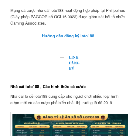
Mạng cá cược nhà cái loto188 hoạt động hợp pháp tại Philippines
(Giấy phép PAGCOR số OGL16-0023) được giám sát bởi tổ chức
Gaming Associates.
Hướng dẫn đăng ký loto188
LINK
ĐĂNG
KÝ
Nhà cái loto188 , Các hình thức cá cược
Nhà cái lô đề loto188 cung cấp cho người chơi nhiều loại hình
cược mới và các cược phổ biến nhất thị trường lô đề 2019