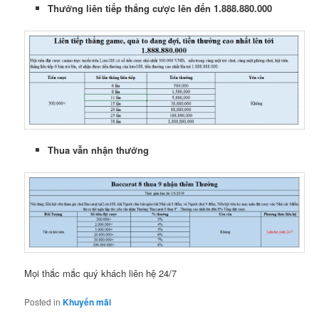
Thưởng liên tiếp thắng cược
lên đến 1.888.880.000
Thua vẫn nhận thưởng
Mọi thắc mắc quý khách liên hệ 24/7
Posted in
Khuyến mãi