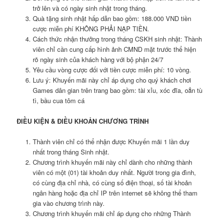
trở lên và có ngày sinh nhật trong tháng.
Quà tặng sinh nhật hấp dẫn bao gồm: 188.000 VND tiền
cược miễn phí KHÔNG PHẢI NẠP TIỀN.
Cách thức nhận thưởng trong tháng CSKH sinh nhật: Thành
viên chỉ cần cung cấp hình ảnh CMND mặt trước thể hiện
rõ ngày sinh của khách hàng với bộ phận 24/7
Yêu cầu vòng cược đối với tiền cược miễn phí: 10 vòng.
Lưu ý: Khuyến mãi này chỉ áp dụng cho quý khách chơi
Games dân gian trên trang bao gồm: tài xỉu, xóc đĩa, oẳn tù
tì, bầu cua tôm cá
ĐIỀU KIỆN & ĐIỀU KHOẢN CHƯƠNG TRÌNH
Thành viên chỉ có thể nhận được Khuyến mãi 1 lần duy
nhất trong tháng Sinh nhật.
Chương trình khuyến mãi này chỉ dành cho những thành
viên có một (01) tài khoản duy nhất. Người trong gia đình,
có cùng địa chỉ nhà, có cùng số điện thoại, số tài khoản
ngân hàng hoặc địa chỉ IP trên internet sẽ không thể tham
gia vào chương trình này.
Chương trình khuyến mãi chỉ áp dụng cho những Thành