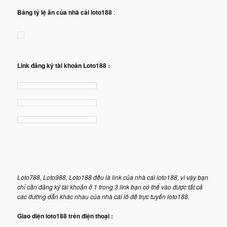
Bảng tỷ lệ ăn của nhà cái loto188
:
Link đăng ký tài khoản Loto188 :
Loto788, Loto988, Loto188 đều là link của nhà cái loto188, vì vậy bạn
chỉ cần đăng ký tài khoản ở 1 trong 3 link bạn có thể vào được tất cả
các đường dẫn khác nhau của nhà cái lô đề trực tuyến loto188.
Giao diện loto188 trên điện thoại :