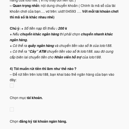
– Quan trọng nhất:
nội dung chuyển khoản ( Chính là mã số của tài
khoản chơi của bạn…. vd trên: uidt104593 ….
Với mỗi tài khoản chơi
thì mã số là khác nhau nhé)
Chú ý: +
Số tiền nạp tối thiểu
: 200 k
Nếu
thì phải chọn
+
chuyển khác ngân hàng
chuyển nhanh khác
ngân hàng.
Có thể ra
và chuyển tiền vào số tk của loto188.
+
quầy ngân hàng
+ Có thể ra
chuyển tiền vào số tk loto188. sau đó cung
“Cây” ATM
cấp biên lai chuyển tiền cho
của loto188.
Nhân viên hỗ trợ
4) Tôi muốn rút tiền thì làm như thế nào ?
– Để rút tiền trên loto188, bạn khai báo thẻ ngân hàng của bạn vào
đây:
Chọn mục
tài khoản.
Chọn
đăng ký tài khoản ngân hàng.